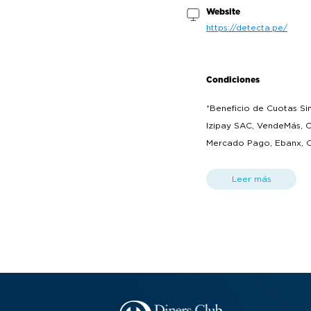
Website
https://detecta.pe/
Condiciones
*Beneficio de Cuotas Si
Izipay SAC, VendeMás, Cu
Mercado Pago, Ebanx, Op
sin previo aviso, es re
establecimiento afiliado
Leer más
que las cuotas no incluy
(https://www.dinersclub.
condiciones. Términos y
diferido. Válido para ta
Cuotas Sin Intereses es
compra del producto y/o
mantendrá el beneficio (