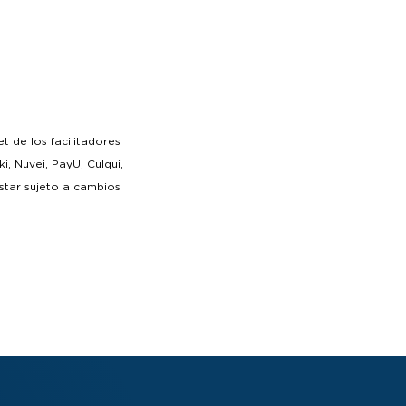
 de los facilitadores
, Nuvei, PayU, Culqui,
star sujeto a cambios
do por el
n Intereses”, verificar
ntereses,
así como sus
consumos con pago
ativas. El beneficio de
miento posterior a la
 Cuotas Sin intereses
has establecidas en sus