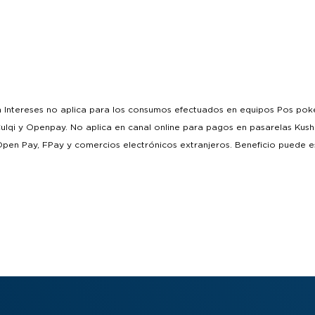
n Intereses no aplica para los consumos efectuados en equipos Pos poket
lqi y Openpay. No aplica en canal online para pagos en pasarelas Kushki
en Pay, FPay y comercios electrónicos extranjeros. Beneficio puede e
sponsabilidad del cliente revisar que, en el comprobante de pago entrega
, figure la frase “Esta compra se encuentra dentro del programa Cuotas Si
en intereses y revisar la página web de Diners Club, sección Cuotas Sin I
pe/misprivilegios/) para confirmar que el beneficio se encuentra activo, 
 condiciones pueden variar entre canal online y físico. No aplica para 
rjetas de crédito emitidas a nivel nacional. No aplica para tarjetas corpor
 válido únicamente en el momento de la compra. No aplica para financia
 servicio ni para consumos con pago diferido. La compra financiada en
sin intereses) en la medida que los Socios realicen sus pagos en las fec