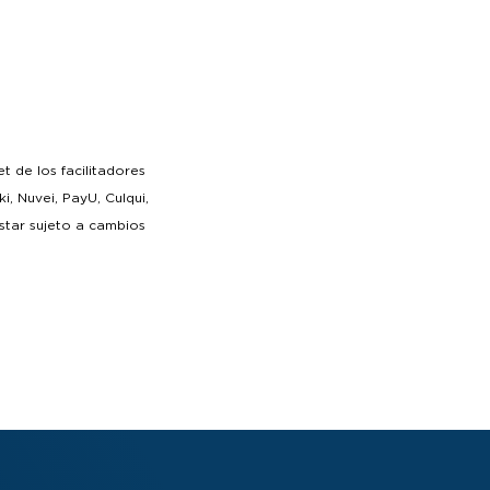
 de los facilitadores
, Nuvei, PayU, Culqui,
star sujeto a cambios
do por el
n Intereses”, verificar
ntereses,
así como sus
consumos con pago
ativas. El beneficio de
miento posterior a la
 Cuotas Sin intereses
has establecidas en sus