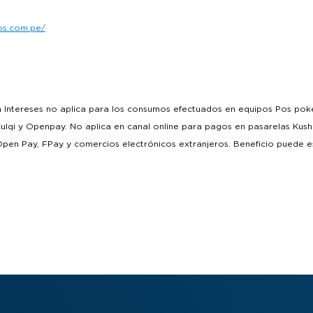
os.com.pe/
n Intereses no aplica para los consumos efectuados en equipos Pos poket
lqi y Openpay. No aplica en canal online para pagos en pasarelas Kushki
en Pay, FPay y comercios electrónicos extranjeros. Beneficio puede e
sponsabilidad del cliente revisar que, en el comprobante de pago entrega
, figure la frase “Esta compra se encuentra dentro del programa Cuotas Si
en intereses y revisar la página web de Diners Club, sección Cuotas Sin I
pe/misprivilegios/) para confirmar que el beneficio se encuentra activo, 
 condiciones pueden variar entre canal online y físico. No aplica para 
rjetas de crédito emitidas a nivel nacional. No aplica para tarjetas corpor
 válido únicamente en el momento de la compra. No aplica para financia
 servicio ni para consumos con pago diferido. La compra financiada en
sin intereses) en la medida que los Socios realicen sus pagos en las fec