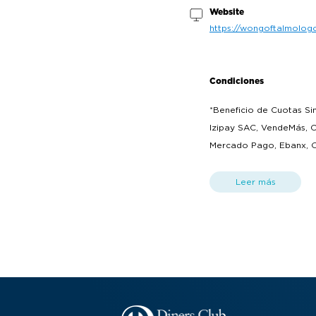
Website
https://wongoftalmolog
Condiciones
*Beneficio de Cuotas Si
Izipay SAC, VendeMás, Cu
Mercado Pago, Ebanx, Op
sin previo aviso, es re
establecimiento afiliado
Leer más
que las cuotas no incluy
(https://www.dinersclub.
condiciones. Términos y
diferido. Válido para ta
Cuotas Sin Intereses es
compra del producto y/o
mantendrá el beneficio (