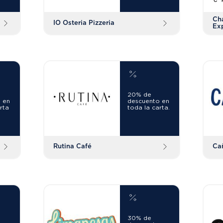
Ch
IO Osteria Pizzeria
Ex
20% de
 en
descuento en
rta
toda la carta.
Rutina Café
Ca
30% de