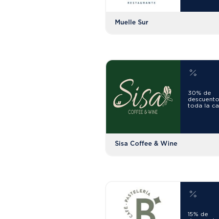
Muelle Sur
30% de
descuento
toda la ca
Sisa Coffee & Wine
15% de