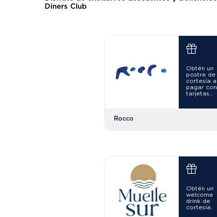
Diners Club
Obtén un
postre de
cortesía a
pagar co
tarjetas
Diners Clu
Rocco
Obtén un
welcome
drink de
cortesía.