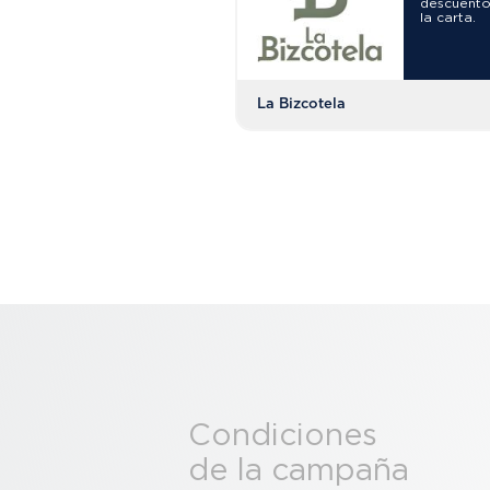
descuento
la carta.
La Bizcotela
Condiciones
de la campaña