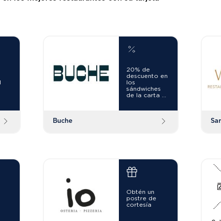
20% de
descuento en
l
los
n
sándwiches
de la carta de
b.
desayunos o
un café
americano o
capuccino de
Buche
Sa
cortesía por
la compra de
un sándwich a
precio
regular.
Obtén un
postre de
cortesía