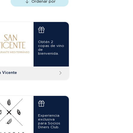
Ordenar por
Obtén 2
copas de vino
de
bienvenida.
n Vicente
Experiencia
exclusiva
para Socios
Diners Club.