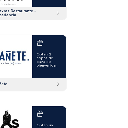
axras Restaurante -
periencia
Obtén 2
copas de
cava de
bienvenida.
ñete
Obtén un