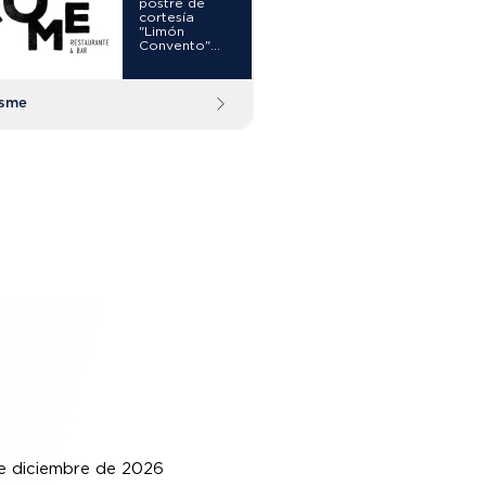
postre de
cortesía
"Limón
Convento"
por pagar
con tarjetas
Diners Club.
sme
de diciembre de 2026