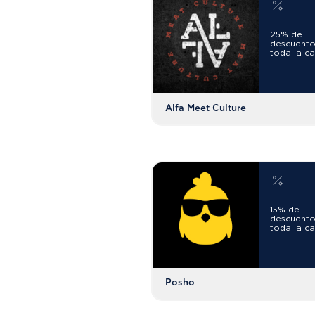
25% de
descuento
toda la ca
Alfa Meet Culture
15% de
descuento
toda la ca
Posho