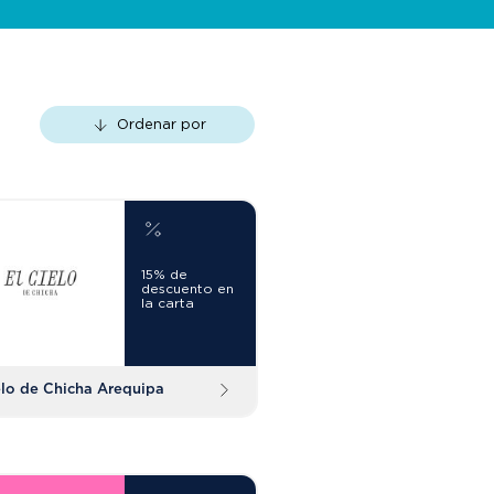
Ordenar por
15% de
descuento en
la carta
elo de Chicha Arequipa