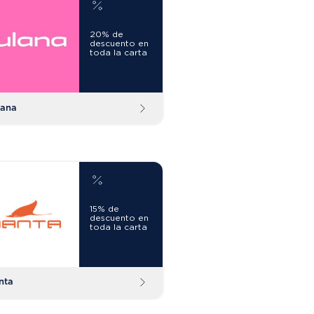
20% de
descuento en
toda la carta
lana
15% de
descuento en
toda la carta
nta