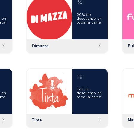
20% de
 en
descuento en
rta
toda la carta
Dimazza
Fu
15% de
 en
descuento en
rta
toda la carta
Tinta
Ma