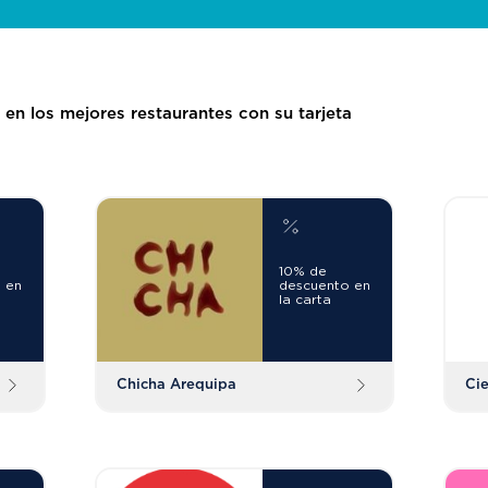
 en los mejores restaurantes con su tarjeta
10% de
 en
descuento en
la carta
Chicha Arequipa
Ci