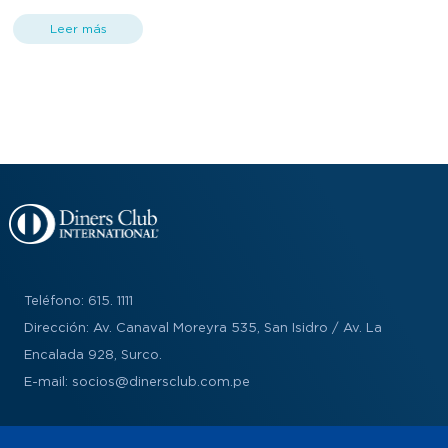
especial de S/ 350.00 por persona para Socios Diners Club,
pagando con tarjetas Diners Club. Válido únicamente para
Leer más
consumo en salón y/o según las condiciones propias de la
experiencia, sujeto a disponibilidad y capacidad del
establecimiento. No acumulable con otras promociones,
descuentos o beneficios. Aplica de martes a domingo. Aplica en
días feriados y festivos. DINERS CLUB no asume responsabilidad
por la disponibilidad, calidad del servicio ni por las características
de los productos y/o servicios ofrecidos por el establecimiento.
Local participante: Av. Reducto 1278, Miraflores.
Teléfono: 615. 1111
Dirección: Av. Canaval Moreyra 535, San Isidro / Av. La
Encalada 928, Surco.
E-mail: socios@dinersclub.com.pe