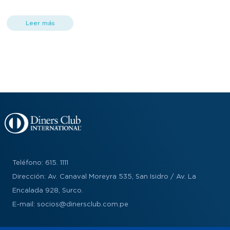
Válido solo una (1) promoción por mesa o por cuenta y una (1) vez
por día. No acumulable con otras promociones ni descuentos.
Leer más
Válido solo para consumo en salón. Válido solo de lunes a jueves.
No aplica para bebidas alcohólicas ni bebidas sin alcohol. No
válido para feriados, días festivos y vísperas de feriados. El Socio
deberá indicar el descuento para hacer válido el beneficio. DINERS
CLUB no asume ninguna responsabilidad por la cantidad, calidad o
características de los productos y/o servicios que ofrece el
establecimiento. Local participante: Av. Javier Prado Este 4492,
Santiago de Surco.
Teléfono: 615. 1111
Dirección: Av. Canaval Moreyra 535, San Isidro / Av. La
Encalada 928, Surco.
E-mail: socios@dinersclub.com.pe